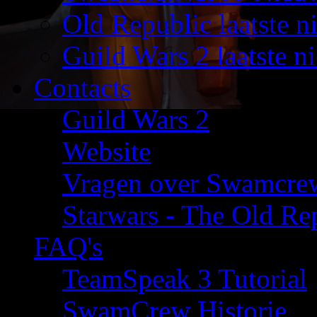
Old Republic laatste n
Guild Wars 2 laatste n
Contacts
Guild Wars 2
Website
Vragen over Swamcre
Starwars - The Old Rep
FAQ's
TeamSpeak 3 Tutorial
SwamCrew Historie