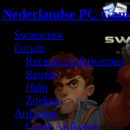
Nederlandse PC Gam
Swamcrew
Forum
Recente onderwerpen
Regels
Help
Zoeken
Artikelen
Game Artikelen