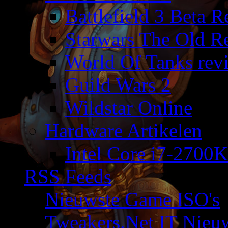
Battlefield 3 Beta 
Starwars The Old R
World Of Tanks rev
Guild Wars 2
Wildstar Online
Hardware Artikelen
Intel Core i7-2700K
RSS Feeds
Nieuwste Game ISO's
Tweakers.Net IT Nieu