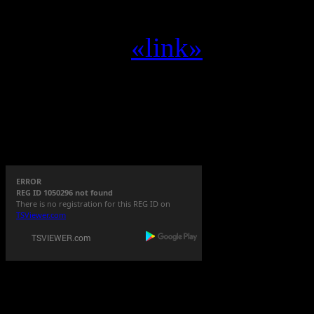
Yvilthi :
zet me aan het d
Yvilthi :
«link»
Alleen een geregistreerde g
TeamSpeak
3 Server
ERROR
REG ID 1050296 not found
There is no registration for this REG ID on
TSViewer.com