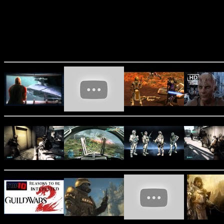
Starwars
Old Republic, Ba
......... Must See Filmpjes!