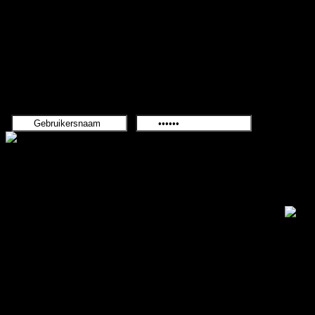
groeiende "Gaming" geme
Onthoud geg
.: Shoutbox voor je dagelijk
Laatste Shout is van:
5 jar
summetje :
heel rustig