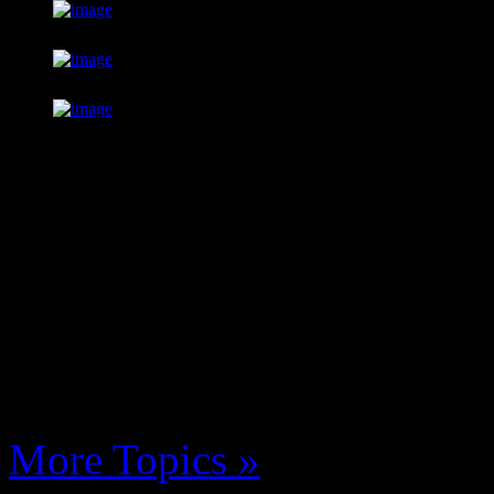
You are here:
Start
Nieuwste
posts
No posts to display.
More Topics »